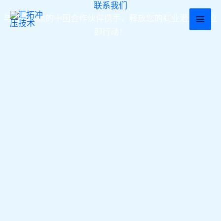
联系我们
跳
与值得信赖的中国合作伙伴携手，释放您的商业潜力——立
至
即行动！
内
容